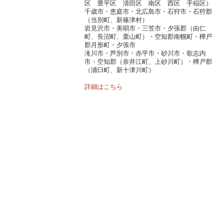
区 豊平区 清田区 南区 西区 手稲区）
千歳市・恵庭市・北広島市・石狩市・石狩郡
（当別町、新篠津村）
岩見沢市・美唄市・三笠市・夕張郡（由仁
町、長沼町、栗山町）・空知郡南幌町・樺戸
郡月形町・夕張市
滝川市・芦別市・赤平市・砂川市・歌志内
市・空知郡（奈井江町、上砂川町）・樺戸郡
（浦臼町、新十津川町）
詳細はこちら